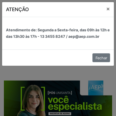
Pular
×
ATENÇÃO
para
o
conteúdo
AEP
Associação dos Estudantes de Peruíbe
Convênios
Atendimento de:
Segunda a Sexta-feira, das
09h
às 12h e
das 13h30 às 17h - 13 3455 8247 / aep@aep.com.br
Inicial
Convênios
Fechar