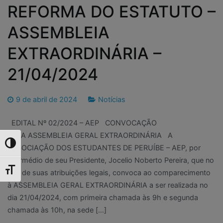
REFORMA DO ESTATUTO –
ASSEMBLEIA
EXTRAORDINÁRIA –
21/04/2024
9 de abril de 2024
Notícias
EDITAL Nº 02/2024 – AEP CONVOCAÇÃO
PARA ASSEMBLEIA GERAL EXTRAORDINÁRIA A
Toggle High Contrast
ASSOCIAÇÃO DOS ESTUDANTES DE PERUÍBE – AEP, por
intermédio de seu Presidente, Jocelio Noberto Pereira, que no
Toggle Font size
uso de suas atribuições legais, convoca ao comparecimento
à ASSEMBLEIA GERAL EXTRAORDINÁRIA a ser realizada no
dia 21/04/2024, com primeira chamada às 9h e segunda
chamada às 10h, na sede […]