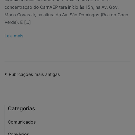
concentração do CarnAEP terá início às 15h, na Av. Gov.
Mario Covas Jr, na altura da Av. São Domingos (Rua do Coco
Verde). E […]
Leia mais
Navegação
Publicações mais antigas
por
posts
Categorias
Comunicados
Convênios