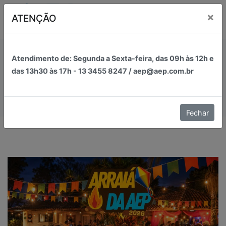
Pular
×
ATENÇÃO
para
o
conteúdo
AEP
Associação dos Estudantes de Peruíbe
Notícias
Atendimento de:
Segunda a Sexta-feira, das
09h
às 12h e
das 13h30 às 17h - 13 3455 8247 / aep@aep.com.br
Inicial
Notícias
Fechar