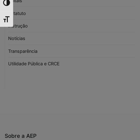
Editais
Toggle High Contrast
Estatuto
Toggle Font size
Instrução
Notícias
Transparência
Utilidade Pública e CRCE
Sobre a AEP