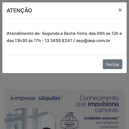
Pular
×
ATENÇÃO
para
o
conteúdo
AEP
Associação dos Estudantes de Peruíbe
convênios
Atendimento de:
Segunda a Sexta-feira, das
09h
às 12h e
das 13h30 às 17h - 13 3455 8247 / aep@aep.com.br
Inicial
convênios
Fechar