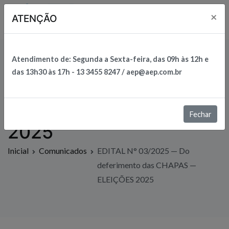
×
ATENÇÃO
AEP
Associação dos Estudantes de Peruíbe
EDITAL N° 03/2025 —
Atendimento de:
Segunda a Sexta-feira, das
09h
às 12h e
das 13h30 às 17h - 13 3455 8247 / aep@aep.com.br
Do deferimento das
CHAPAS — ELEIÇÕES
Fechar
2025
Inicial
Comunicados
EDITAL N° 03/2025 — Do
deferimento das CHAPAS —
ELEIÇÕES 2025